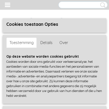
Cookies toestaan Opties
Inloggen
Registreren
UW WINKELWAGEN
Toestemming
Details
Over
Geen producten
(0)
Home
>
Uitzicht & landschap
Op deze website worden cookies gebruikt
Cookies worden door ons gebruikt voor verkeersanalyse, het
aanbieden van sociale media-functies en het personaliseren van
Uitzicht & landschap
informatie en advertenties. Daarnaast verlenen we onze sociale
media-, advertentie- en analysepartners toegang tot informatie
over hoe u onze site gebruikt. Zij kunnen deze informatie
Huizen
gebruiken in combinatie met andere gegevens die zij mogelijk
hebben verzameld door uw gebruik van hun diensten of die u hen
hebt verstrekt.
Categorie