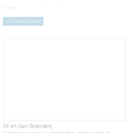
€ 14,99
IN WINKELWAGEN
Ot en Sien Boerderij
Full diamond painting ( Volledig) Maat = 50cm X 40cm Alle…