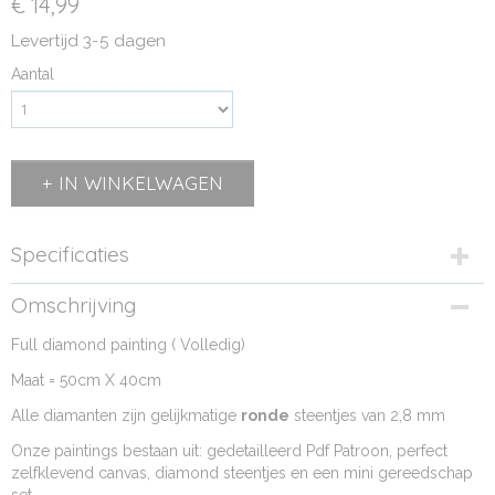
€ 14,99
Levertijd 3-5 dagen
Aantal
IN WINKELWAGEN
Specificaties
EAN code
Omschrijving
9110024346990
Full diamond painting ( Volledig)
Bruto gewicht
0,42 Kg
Maat = 50cm X 40cm
Afmetingen (l,b,h)
Alle diamanten zijn gelijkmatige
47 x 57 x 0 cm
ronde
steentjes van 2,8 mm
Onze paintings bestaan uit: gedetailleerd Pdf Patroon, perfect
zelfklevend canvas, diamond steentjes en een mini gereedschap