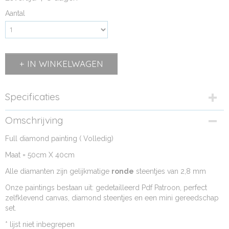
Aantal
IN WINKELWAGEN
Specificaties
EAN code
Omschrijving
8785266767189
Full diamond painting ( Volledig)
Bruto gewicht
0,42 Kg
Maat = 50cm X 40cm
Afmetingen (l,b,h)
Alle diamanten zijn gelijkmatige
47 x 57 x 0 cm
ronde
steentjes van 2,8 mm
Onze paintings bestaan uit: gedetailleerd Pdf Patroon, perfect
zelfklevend canvas, diamond steentjes en een mini gereedschap
set.
* lijst niet inbegrepen