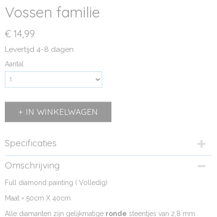
Vossen familie
€ 14,99
Levertijd 4-8 dagen
Aantal
IN WINKELWAGEN
Specificaties
EAN code
Omschrijving
8785260412900
Full diamond painting ( Volledig)
Bruto gewicht
0,42 Kg
Maat = 50cm X 40cm
Afmetingen (l,b,h)
Alle diamanten zijn gelijkmatige
47 x 57 x 0 cm
ronde
steentjes van 2,8 mm